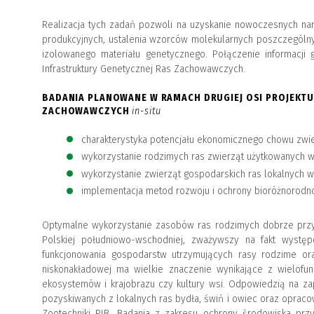
Realizacja tych zadań pozwoli na uzyskanie nowoczesnych narz
produkcyjnych, ustalenia wzorców molekularnych poszczególny
izolowanego materiału genetycznego. Połączenie informacji
Infrastruktury Genetycznej Ras Zachowawczych.
BADANIA PLANOWANE W RAMACH DRUGIEJ OSI PROJEKT
ZACHOWAWCZYCH
in-situ
charakterystyka potencjału ekonomicznego chowu zwi
wykorzystanie rodzimych ras zwierząt użytkowanych 
wykorzystanie zwierząt gospodarskich ras lokalnych 
implementacja metod rozwoju i ochrony bioróżnorodn
Optymalne wykorzystanie zasobów ras rodzimych dobrze przy
Polskiej południowo-wschodniej, zważywszy na fakt wystę
funkcjonowania gospodarstw utrzymujących rasy rodzime o
niskonakładowej ma wielkie znaczenie wynikające z wielofunk
ekosystemów i krajobrazu czy kultury wsi. Odpowiedzią na z
pozyskiwanych z lokalnych ras bydła, świń i owiec oraz oprac
Zootechniki PIB. Badania z zakresu ochrony środowiska prz