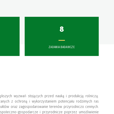
8
ZADANIA BADAWCZE
ększych wyzwań stojących przed nauką i produkcją rolniczą.
zanych z ochroną i wykorzystaniem potencjału rodzimych ras
oduktów oraz zagospodarowanie terenów przyrodniczo cennych.
 społeczno-gospodarcze i przyrodnicze poprzez umożliwienie