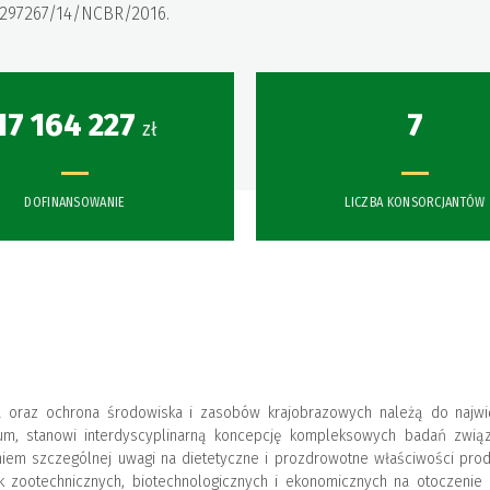
/297267/14/NCBR/2016.
17 164 227
7
zł
DOFINANSOWANIE
LICZBA KONSORCJANTÓW
 oraz ochrona środowiska i zasobów krajobrazowych należą do najwi
um, stanowi interdyscyplinarną koncepcję kompleksowych badań zwią
iem szczególnej uwagi na dietetyczne i prozdrowotne właściwości pr
k zootechnicznych, biotechnologicznych i ekonomicznych na otoczenie