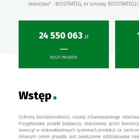
leśnictwo" - BIOSTRATEG, nr umowy: BIOSTRATEG2
24 550 063
zł
KOSZT PROJEKTU
Wstęp
Ochrona bioróżnorodności, rozwój zrównoważonego rolnictwa
Przygotowany projekt badawczy, realizowany przez konsorcj
zwierząt w niskonakładowych systemach produkcji ze zwrócen
Głównym celem projektu jest zwiększenie oddziaływania nau