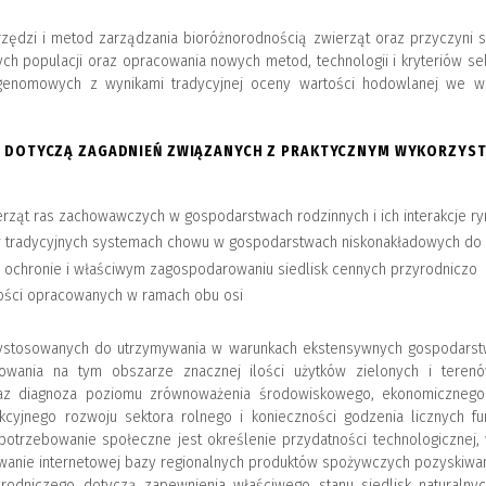
ędzi i metod zarządzania bioróżnorodnością zwierząt oraz przyczyni si
ch populacji oraz opracowania nowych metod, technologii i kryteriów se
 genomowych z wynikami tradycyjnej oceny wartości hodowlanej we wsp
U DOTYCZĄ ZAGADNIEŃ ZWIĄZANYCH Z PRAKTYCZNYM WYKORZYST
erząt ras zachowawczych w gospodarstwach rodzinnych i ich interakcje 
w tradycyjnych systemach chowu w gospodarstwach niskonakładowych do p
w ochronie i właściwym zagospodarowaniu siedlisk cennych przyrodniczo
ości opracowanych w ramach obu osi
stosowanych do utrzymywania w warunkach ekstensywnych gospodarstw
powania na tym obszarze znacznej ilości użytków zielonych i teren
raz diagnoza poziomu zrównoważenia środowiskowego, ekonomicznego 
cyjnego rozwoju sektora rolnego i konieczności godzenia licznych fun
apotrzebowanie społeczne jest określenie przydatności technologiczne
owanie internetowej bazy regionalnych produktów spożywczych pozyskiwany
yrodniczego dotyczą zapewnienia właściwego stanu siedlisk naturalny