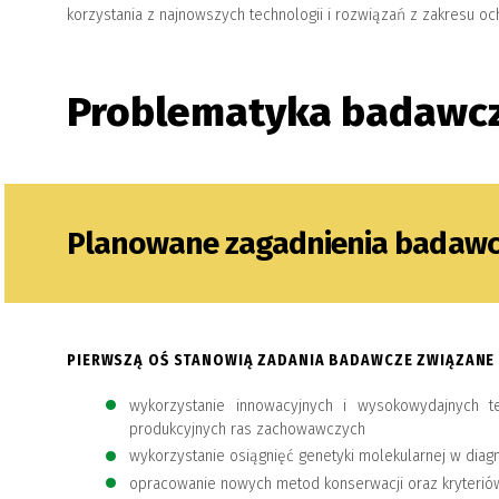
korzystania z najnowszych technologii i rozwiązań z zakresu 
Problematyka badawc
Planowane zagadnienia badawc
PIERWSZĄ OŚ STANOWIĄ ZADANIA BADAWCZE ZWIĄZAN
wykorzystanie innowacyjnych i wysokowydajnych te
produkcyjnych ras zachowawczych
wykorzystanie osiągnięć genetyki molekularnej w diag
opracowanie nowych metod konserwacji oraz kryterió