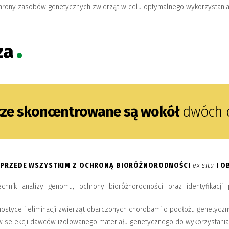
ochrony zasobów genetycznych zwierząt w celu optymalnego wykorzystania 
za
ze skoncentrowane są wokół
dwóch o
E PRZEDE WSZYSTKIM Z OCHRONĄ BIORÓŻNORODNOŚCI
ex situ
I O
chnik analizy genomu, ochrony bioróżnorodności oraz identyfikacji 
nostyce i eliminacji zwierząt obarczonych chorobami o podłożu genetycz
w selekcji dawców izolowanego materiału genetycznego do wykorzystani