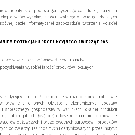
ę do identyfikacji podłoża genetycznego cech funkcjonalnych i
lekcji dawców wysokiej jakości i wolnego od wad genetycznych
ólnej bazie informatycznej zapoczątkuje tworzenie Polskiej
ANIEM POTENCJAŁU PRODUKCYJNEGO ZWIERZĄT RAS
rynkowe w warunkach zrównoważonego rolnictwa
ozyskiwania wysokiej jakości produktów lokalnych
 tradycyjnych ma duże znaczenie w rozdrobnionym rolnictwie
ów prawnie chronionych. Określenie ekonomicznych podstaw
i społecznego gospodarstw w warunkach lokalnej produkcji
kcji takich, jak: dbałość o środowisko naturalne, zachowanie
j, walorów odżywczych i prozdrowotnych surowców i produktów
ch od zwierząt ras rodzimych i certyfikowanych przez Instytut
ch, jak i poprzez ekstensywny wypas, przywracanie do stanu